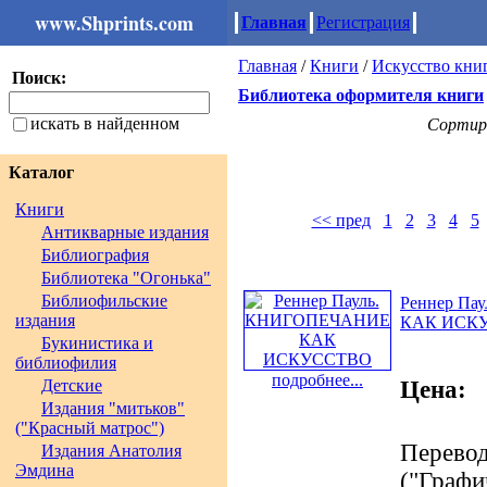
www.Shprints.com
Главная
Регистрация
Главная
/
Книги
/
Искусство кни
Поиск:
Библиотека оформителя книги
искать в найденном
Сортир
Каталог
Книги
<< пред
1
2
3
4
5
Антикварные издания
Библиография
Библиотека "Огонька"
Библиофильские
Реннер П
издания
КАК ИСК
Букинистика и
библиофилия
подробнее...
Детские
Цена:
Издания "митьков"
("Красный матрос")
Перевод
Издания Анатолия
Эмдина
("Графи