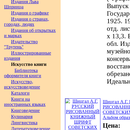
Издания Льва
Выпуск 
Шпринца
Государ
Издания о графике
Издания о странах,
1925. 19
городах, людях
отд. лис
Издания об открытках
х 13,3. 
и марках
Издательство
обл. Из
''Трутень''
музейно
Иллюстрированные
консерв
издания
Искусство книги
восcтан
Библиотека
обрезан
оформителя книги
Идеальн
Искусство,
искусствоведение
Каталоги
Книги на
Шицгал А.Г
иностранных языках
РИСОВАНН
Книговедение
СОВЕТСКИ
Кулинария
Альбом обра
Лингвистика
Цена:
Литературоведение