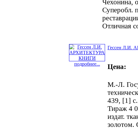
Чехонина, об
Суперобл. 
реставраци
Отличная с
Гессен Л.И.
подробнее...
Цена:
М.-Л. Гос
техническ
439, [1] с.
Тираж 4 00
издат. тк
золотом. 