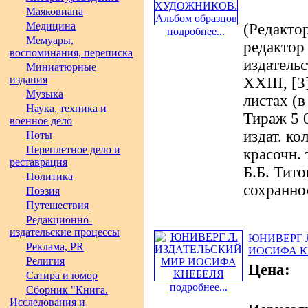
Маяковиана
Медицина
(Редактор
подробнее...
Мемуары,
редактор
воспоминания, переписка
издательс
Миниатюрные
издания
XXIII, [3]
Музыка
листах (в
Наука, техника и
Тираж 5 0
военное дело
издат. ко
Ноты
Переплетное дело и
красочн.
реставрация
Б.Б. Тито
Политика
сохранно
Поэзия
Путешествия
Редакционно-
издательские процессы
ЮНИВЕРГ 
Реклама, PR
ИОСИФА К
Религия
Цена:
Сатира и юмор
подробнее...
Сборник "Книга.
Исследования и