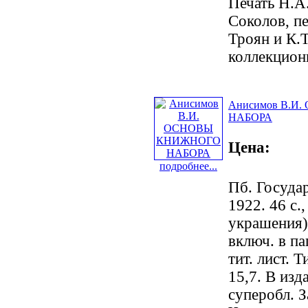
Печать Н.А
Соколов, п
Троян и К.
коллекцион
Анисимов В.
НАБОРА
Цена:
подробнее...
Пб. Государ
1922. 46 с.,
украшения) 
включ. в п
тит. лист. 
15,7. В изд
суперобл. 