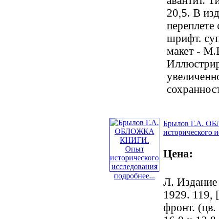
авантит. Т
20,5. В из
переплете 
шрифт. суп
макет - М.
Иллюстрир
увеличенн
сохранност
Брылов Г.А. 
исторического 
Цена:
подробнее...
Л. Издание
1929. 119, [
фронт. (цв.