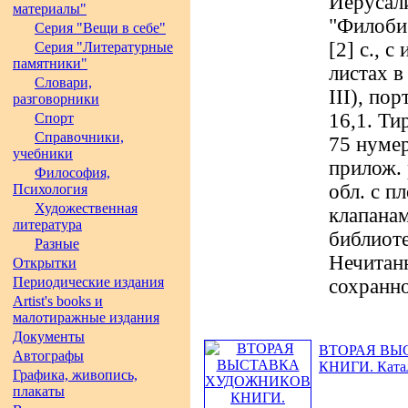
Иерусал
материалы"
"Филобиб
Серия "Вещи в себе"
[2] c., с
Серия "Литературные
памятники"
листах в
Словари,
III), пор
разговорники
16,1. Ти
Спорт
Справочники,
75 нумер
учебники
прилож. 
Философия,
обл. с п
Психология
Художественная
клапанам
литература
библиот
Разные
Нечитан
Открытки
Периодические издания
сохранно
Artist's books и
малотиражные издания
Документы
ВТОРАЯ ВЫ
Автографы
КНИГИ. Ката
Графика, живопись,
плакаты