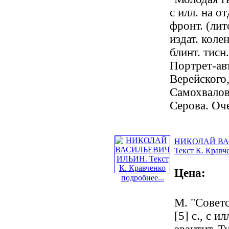
с илл. на от
фронт. (лит
издат. коле
блинт. тисн
Портрет-ав
Верейского
Самохвалова
Серова. Оч
НИКОЛАЙ ВА
Текст К. Кравч
Цена:
подробнее...
М. "Советс
[5] с., с ил