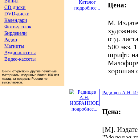
Винил
Цена:
CD-диски
подробнее...
DVD-диски
Календари
М. Издате
Фото-уголок
художник".
Бирдекели
отд. лист
Радио
500 экз. 1
Магниты
Аудио-кассеты
шрифт. на
Видео-кассеты
Малоформ
хорошая 
Книги, открытки и другие печатные
материалы, изданные более 100 лет
назад, за пределы России не
высылаются.
Радищев А.Н. 
подробнее...
Цена:
[М]. Изда
"Молодая гв