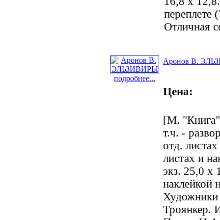
16,8 х 12,8
переплете (
Отличная с
Аронов В. ЭЛ
подробнее...
Цена:
[М. "Книга".
т.ч. - разво
отд. листах 
листах и на
экз. 25,0 х 
наклейкой н
Художники 
Троянкер. И