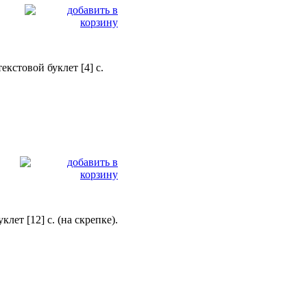
екстовой буклет [4] c.
ет [12] c. (на скрепке).