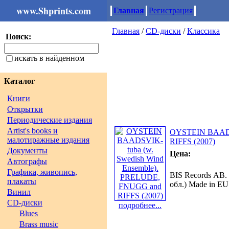
www.Shprints.com
Главная
Регистрация
Главная
/
CD-диски
/
Классика
Поиск:
искать в найденном
Каталог
Книги
Открытки
Периодические издания
Artist's books и
OYSTEIN BAADSV
малотиражные издания
RIFFS (2007)
Документы
Цена:
Автографы
Графика, живопись,
BIS Records АВ.
плакаты
обл.) Made in EU
Винил
CD-диски
подробнее...
Blues
Brass music