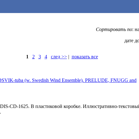
Сортировать по
: 
дате д
1
2
3
4
след >>
|
показать все
IK-tuba (w. Swedish Wind Ensemble). PRELUDE, FNUGG and
 DIS-CD-1625. В пластиковой коробке. Иллюстративно-текстовый 
.