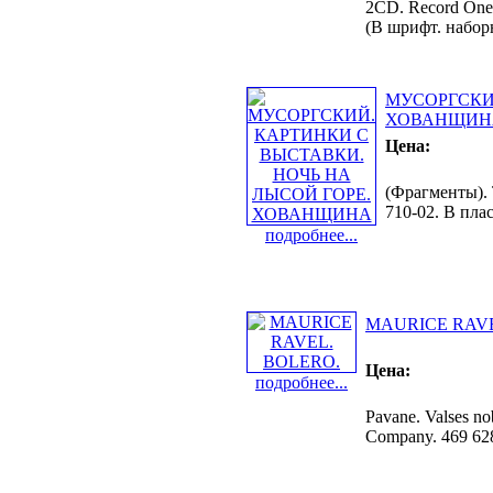
2CD. Record One
(В шрифт. наборн
МУСОРГСКИ
ХОВАНЩИН
Цена:
(Фрагменты).
710-02. В пла
подробнее...
MAURICE RAVE
Цена:
подробнее...
Pavane. Valses no
Company. 469 628