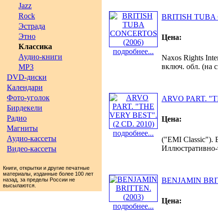
Jazz
Rock
BRITISH TUBA 
Эстрада
Этно
Цена:
Классика
подробнее...
Аудио-книги
Naxos Rights Int
включ. обл. (на 
MP3
DVD-диски
Календари
Фото-уголок
ARVO PART. "TH
Бирдекели
Радио
Цена:
Магниты
подробнее...
Аудио-кассеты
("EMI Classic"). 
Иллюстративно-те
Видео-кассеты
Книги, открытки и другие печатные
материалы, изданные более 100 лет
BENJAMIN BRIT
назад, за пределы России не
высылаются.
Цена:
подробнее...