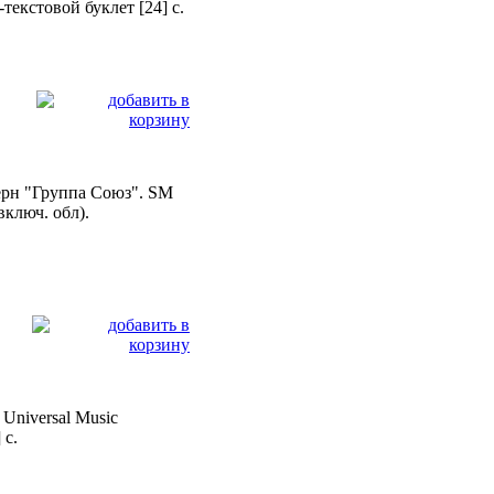
екстовой буклет [24] с.
ерн "Группа Союз". SM
включ. обл).
 Universal Music
 с.