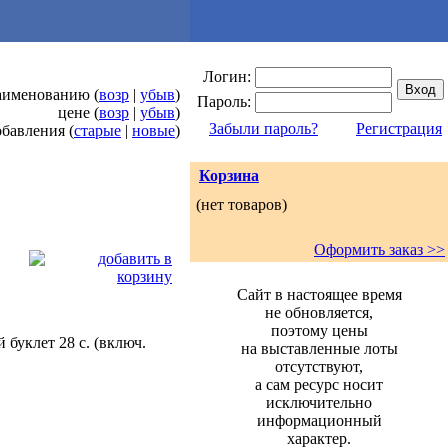
Логин:
наименованию (
возр
|
убыв
)
Пароль:
цене (
возр
|
убыв
)
Забыли пароль?
Регистрация
обавления (
старые
|
новые
)
Корзина
(нет товаров)
Оформить заказ >>
Сайт в настоящее время
не обновляется,
поэтому цены
буклет 28 с. (включ.
на выставленные лоты
отсутствуют,
а сам ресурс носит
исключительно
информационный
характер.