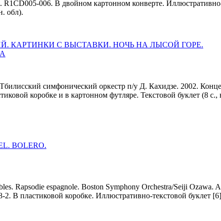
. R1CD005-006. В двойном картонном конверте. Иллюстративно-т
. обл).
Й. КАРТИНКИ С ВЫСТАВКИ. НОЧЬ НА ЛЫСОЙ ГОРЕ.
А
 Тбилисский симфонический оркестр п/у Д. Кахидзе. 2002. Конц
стиковой коробке и в картонном футляре. Текстовой буклет (8 с., 
L. BOLERO.
bles. Rapsodie espagnole. Boston Symphony Orchestra/Seiji Ozawa. A
-2. В пластиковой коробке. Иллюстративно-текстовой буклет [6]