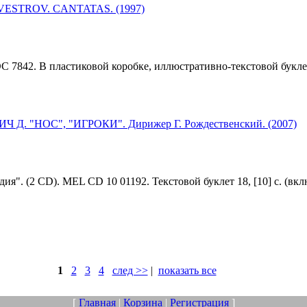
VESTROV. CANTATAS. (1997)
842. В пластиковой коробке, иллюстративно-текстовой буклет [
Д. "НОС", "ИГРОКИ". Дирижер Г. Рождественский. (2007)
я". (2 CD). MEL CD 10 01192. Текстовой буклет 18, [10] с. (вкл
1
2
3
4
след >>
|
показать все
[
Главная
|
Корзина
|
Регистрация
]