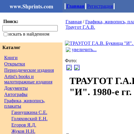
www.Shprints.com
Главная
Регистрация
Поиск:
Главная
/
Графика, живопись, пл
Траугот Г.А.В.
искать в найденном
Каталог
увеличить...
Книги
Фото:
Открытки
Периодические издания
Artist's books и
ТРАУГОТ Г.А.
малотиражные издания
Документы
"И". 1980-е гг.
Автографы
Графика, живопись,
плакаты
Ганнушкина С.Е.
Голяховский Е.Н.
Егоров Я.Д.
Жуков Н.Н.