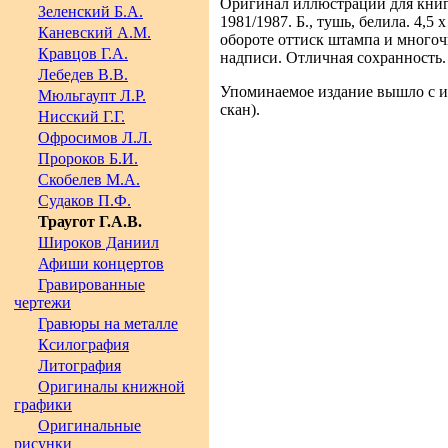
Оригинал иллюстрации для книги
Зеленский Б.А.
1981/1987. Б., тушь, белила. 4,5 х
Каневский А.М.
обороте оттиск штампа и много
Кравцов Г.А.
надписи. Отличная сохранность.
Лебедев В.В.
Упоминаемое издание вышло с и
Мюльгаупт Л.Р.
скан).
Нисский Г.Г.
Офросимов Л.Л.
Пророков Б.И.
Скобелев М.А.
Судаков П.Ф.
Траугот Г.А.В.
Широков Даниил
Афиши концертов
Гравированные
чертежи
Гравюры на металле
Ксилография
Литография
Оригиналы книжной
графики
Оригинальные
рисунки