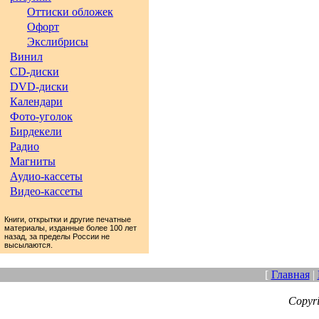
Оттиски обложек
Офорт
Экслибрисы
Винил
CD-диски
DVD-диски
Календари
Фото-уголок
Бирдекели
Радио
Магниты
Аудио-кассеты
Видео-кассеты
Книги, открытки и другие печатные
материалы, изданные более 100 лет
назад, за пределы России не
высылаются.
[
Главная
|
Copyr