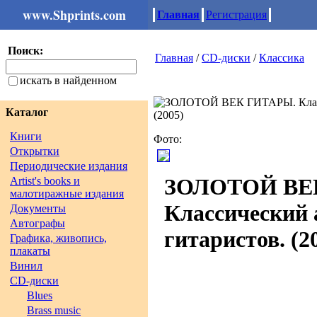
www.Shprints.com
Главная
Регистрация
Поиск:
Главная
/
CD-диски
/
Классика
искать в найденном
Каталог
Книги
Фото:
Открытки
Периодические издания
ЗОЛОТОЙ ВЕ
Artist's books и
малотиражные издания
Классический 
Документы
Автографы
гитаристов. (2
Графика, живопись,
плакаты
Винил
CD-диски
Blues
Brass music