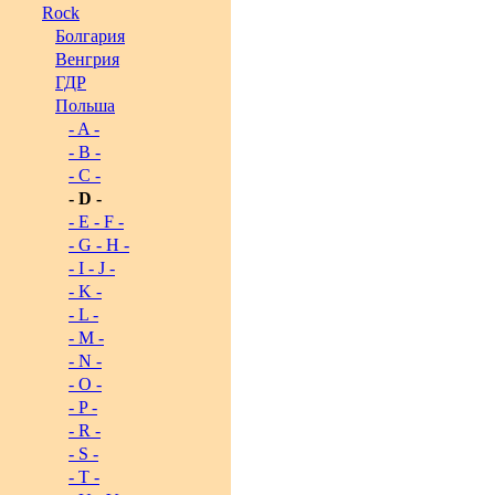
Rock
Болгария
Венгрия
ГДР
Польша
- A -
- B -
- C -
- D -
- E - F -
- G - H -
- I - J -
- K -
- L -
- M -
- N -
- O -
- P -
- R -
- S -
- T -