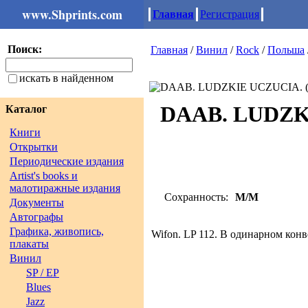
www.Shprints.com
Главная
Регистрация
Поиск:
Главная
/
Винил
/
Rock
/
Польша
искать в найденном
DAAB. LUDZKI
Каталог
Книги
Открытки
Периодические издания
Artist's books и
малотиражные издания
Сохранность:
M/M
Документы
Автографы
Графика, живопись,
Wifon. LP 112. В одинарном кон
плакаты
Винил
SP / EP
Blues
Jazz