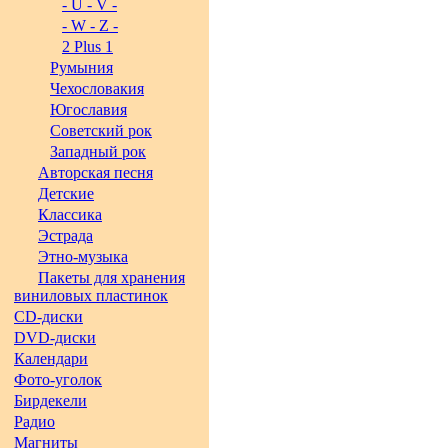
- U - V -
- W - Z -
2 Plus 1
Румыния
Чехословакия
Югославия
Советский рок
Западный рок
Авторская песня
Детские
Классика
Эстрада
Этно-музыка
Пакеты для хранения
виниловых пластинок
CD-диски
DVD-диски
Календари
Фото-уголок
Бирдекели
Радио
Магниты