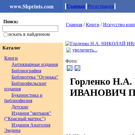
www.Shprints.com
Главная
Регистрация
Поиск:
Главная
/
Книги
/
Искусство кни
искать в найденном
Каталог
увеличить...
Книги
Фото:
Антикварные издания
Библиография
Библиотека "Огонька"
Горленко Н.
Библиофильские
издания
ИВАНОВИЧ 
Букинистика и
библиофилия
Детские
Издания "митьков"
("Красный матрос")
Издания Анатолия
Эмдина