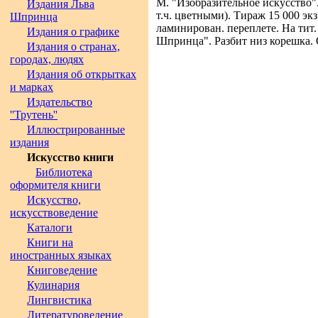
М. "Изобразительное искусство". 1
Издания Льва
т.ч. цветными). Тираж 15 000 экз.
Шпринца
ламинирован. переплете. На тит
Издания о графике
Шпринца". Разбит низ корешка. 
Издания о странах,
городах, людях
Издания об открытках
и марках
Издательство
''Трутень''
Иллюстрированные
издания
Искусство книги
Библиотека
оформителя книги
Искусство,
искусствоведение
Каталоги
Книги на
иностранных языках
Книговедение
Кулинария
Лингвистика
Литературоведение